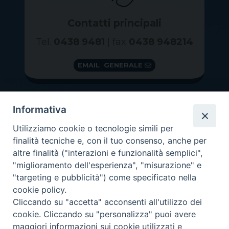
Contatti principali
Tel.
0438 9481
| fax
0438 948214
EMAIL GENERALE
Informativa
Utilizziamo cookie o tecnologie simili per
finalità tecniche e, con il tuo consenso, anche per
altre finalità ("interazioni e funzionalità semplici",
"miglioramento dell'esperienza", "misurazione" e
"targeting e pubblicità") come specificato nella
GRAZIE PER IL TUO AIUTO
cookie policy.
Insieme per la Diocesi
Cliccando su "accetta" acconsenti all'utilizzo dei
cookie. Cliccando su "personalizza" puoi avere
maggiori informazioni sui cookie utilizzati e