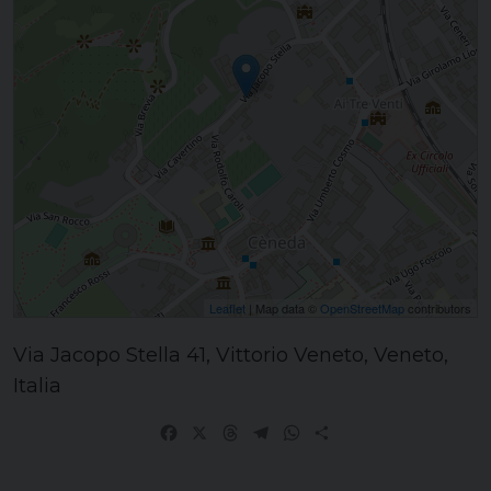
Leaflet
| Map data ©
OpenStreetMap
contributors
Via Jacopo Stella 41, Vittorio Veneto, Veneto,
Italia
Facebook
X
Threads
Telegram
WhatsApp
Share