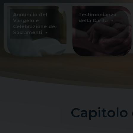
Skip
to
Annuncio del
Testimonianza
content
Vangelo e
della Carità
Celebrazione dei
Sacramenti
Capitolo 