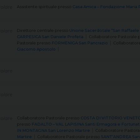
olare
Assistente spirituale
presso
Casa Amica – Fondazione Maria 
olare
Direttore centrale
presso
Unione Sacerdotale “San Raffaele
CARPESICA San Daniele Profeta
Collaboratore Pastorale
Pastorale
presso
FORMENIGA San Pancrazio
Collaborator
Giacomo Apostolo
olare
olare
olare
Collaboratore Pastorale
presso
COSTA DI VITTORIO VENETO 
presso
FADALTO – VAL LAPISINA Santi Ermagora e Fortuna
IN MONTAGNA San Lorenzo Martire
Collaboratore Pastora
Martire
Collaboratore Pastorale
presso
SANT’ANDREA San