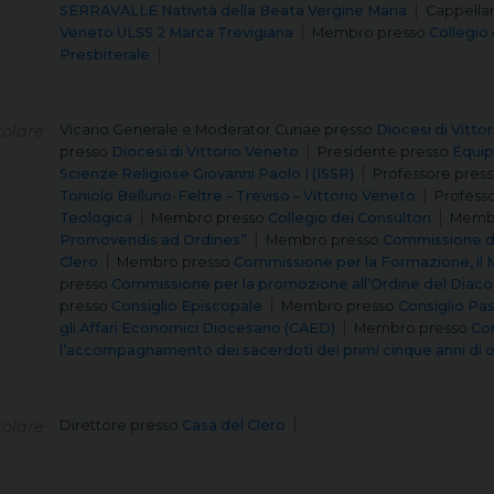
SERRAVALLE Natività della Beata Vergine Maria
Cappella
Veneto ULSS 2 Marca Trevigiana
Membro
presso
Collegio 
Presbiterale
olare
Vicario Generale e Moderator Curiae
presso
Diocesi di Vitto
presso
Diocesi di Vittorio Veneto
Presidente
presso
Équip
Scienze Religiose Giovanni Paolo I (ISSR)
Professore
pres
Toniolo Belluno-Feltre – Treviso – Vittorio Veneto
Profess
Teologica
Membro
presso
Collegio dei Consultori
Memb
Promovendis ad Ordines”
Membro
presso
Commissione d
Clero
Membro
presso
Commissione per la Formazione, il M
presso
Commissione per la promozione all’Ordine del Diacona
presso
Consiglio Episcopale
Membro
presso
Consiglio Pa
gli Affari Economici Diocesano (CAED)
Membro
presso
Con
l’accompagnamento dei sacerdoti dei primi cinque anni di 
olare
Direttore
presso
Casa del Clero