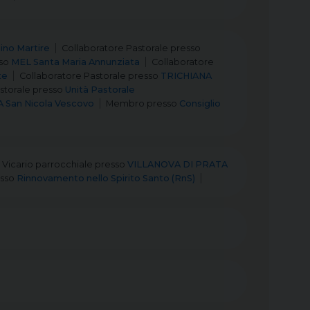
no Martire
Collaboratore Pastorale
presso
so
MEL Santa Maria Annunziata
Collaboratore
te
Collaboratore Pastorale
presso
TRICHIANA
storale
presso
Unità Pastorale
A San Nicola Vescovo
Membro
presso
Consiglio
Vicario parrocchiale
presso
VILLANOVA DI PRATA
sso
Rinnovamento nello Spirito Santo (RnS)