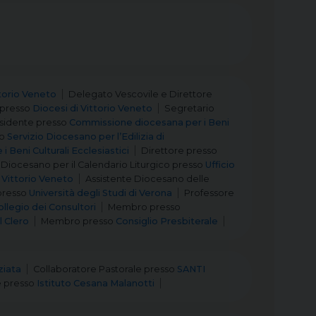
ttorio Veneto
Delegato Vescovile e Direttore
presso
Diocesi di Vittorio Veneto
Segretario
sidente
presso
Commissione diocesana per i Beni
o
Servizio Diocesano per l’Edilizia di
e i Beni Culturali Ecclesiastici
Direttore
presso
 Diocesano per il Calendario Liturgico
presso
Ufficio
 Vittorio Veneto
Assistente Diocesano delle
presso
Università degli Studi di Verona
Professore
ollegio dei Consultori
Membro
presso
 Clero
Membro
presso
Consiglio Presbiterale
ziata
Collaboratore Pastorale
presso
SANTI
e
presso
Istituto Cesana Malanotti