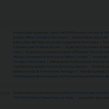
e
Vicario Episcopale per i lavori del PNRR
presso
Diocesi di Vi
presso
Ufficio Liturgico Diocesano
Cerimoniere Vescovile
particolare del Vescovo
presso
Segreteria Particolare
Pre
Culturali e per l’Edilizia di Culto
Incaricato Diocesano
press
Culto
Incaricato Diocesano
presso
Ufficio per l’Arte Sacra 
Museo Diocesano di Arte Sacra “Albino Luciani”
Incaricato
Liturgico Diocesano
Reliquiarium Custos
presso
Diocesi di
Confraternite
presso
Diocesi di Vittorio Veneto
Studente
presso
Scuola di Formazione Teologica
Membro
presso
C
Commissione diocesana per la Formazione permanente del
olare
Collaboratore Pastorale
presso
MESCHIO Santa Maria Annun
PIETRO E PAOLO Santi Pietro e Paolo
Assistente spiritual