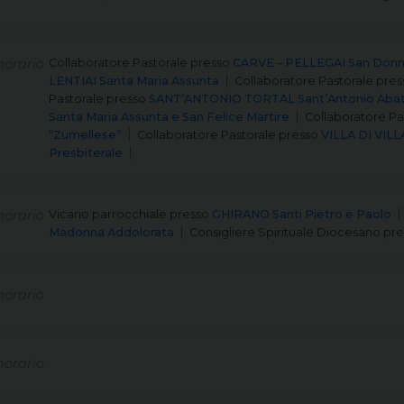
orario
Collaboratore Pastorale
presso
CARVE – PELLEGAI San Donni
LENTIAI Santa Maria Assunta
Collaboratore Pastorale
pres
Pastorale
presso
SANT’ANTONIO TORTAL Sant’Antonio Aba
Santa Maria Assunta e San Felice Martire
Collaboratore Pa
“Zumellese”
Collaboratore Pastorale
presso
VILLA DI VILL
Presbiterale
orario
Vicario parrocchiale
presso
GHIRANO Santi Pietro e Paolo
Madonna Addolorata
Consigliere Spirituale Diocesano
pre
orario
orario