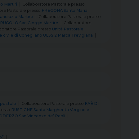
 Martiri
Collaboratore Pastorale
presso
ore Pastorale
presso
FREGONA Santa Maria
ncrazio Martire
Collaboratore Pastorale
presso
RUGOLO San Giorgio Martire
Collaboratore
boratore Pastorale
presso
Unità Pastorale
 civile di Conegliano ULSS 2 Marca Trevigiana
postolo
Collaboratore Pastorale
presso
FAÈ DI
resso
RUSTIGNÈ Santa Margherita Vergine e
ODERZO San Vincenzo de’ Paoli
o”