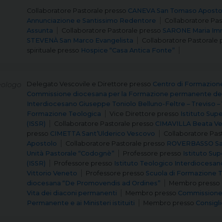
Collaboratore Pastorale
presso
CANEVA San Tomaso Aposto
Annunciazione e Santissimo Redentore
Collaboratore Pas
Assunta
Collaboratore Pastorale
presso
SARONE Maria Im
STEVENÀ San Marco Evangelista
Collaboratore Pastorale
spirituale
presso
Hospice “Casa Antica Fonte”
ologo
Delegato Vescovile e Direttore
presso
Centro di Formazion
Commissione diocesana per la Formazione permanente del
Interdiocesano Giuseppe Toniolo Belluno-Feltre – Treviso –
Formazione Teologica
Vice Direttore
presso
Istituto Supe
(ISSR)
Collaboratore Pastorale
presso
CIMAVILLA Beata Ve
presso
CIMETTA Sant’Ulderico Vescovo
Collaboratore Pas
Apostolo
Collaboratore Pastorale
presso
ROVERBASSO San
Unità Pastorale “Codognè”
Professore
presso
Istituto Sup
(ISSR)
Professore
presso
Istituto Teologico Interdiocesan
Vittorio Veneto
Professore
presso
Scuola di Formazione 
diocesana “De Promovendis ad Ordines”
Membro
presso
Vita dei diaconi permanenti
Membro
presso
Commissione 
Permanente e ai Ministeri istituiti
Membro
presso
Consigli