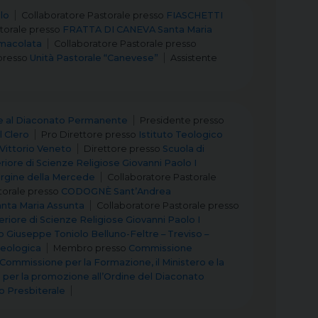
lo
Collaboratore Pastorale
presso
FIASCHETTI
torale
presso
FRATTA DI CANEVA Santa Maria
macolata
Collaboratore Pastorale
presso
presso
Unità Pastorale “Canevese”
Assistente
e al Diaconato Permanente
Presidente
presso
 Clero
Pro Direttore
presso
Istituto Teologico
 Vittorio Veneto
Direttore
presso
Scuola di
riore di Scienze Religiose Giovanni Paolo I
rgine della Mercede
Collaboratore Pastorale
torale
presso
CODOGNÈ Sant’Andrea
ta Maria Assunta
Collaboratore Pastorale
presso
eriore di Scienze Religiose Giovanni Paolo I
o Giuseppe Toniolo Belluno-Feltre – Treviso –
Teologica
Membro
presso
Commissione
Commissione per la Formazione, il Ministero e la
per la promozione all’Ordine del Diaconato
o Presbiterale