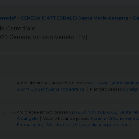
Ceneda"
»
CENEDA (CATTEDRALE) Santa Maria Assunta
»
Ca
la Cattedrale
1029 Ceneda Vittorio Veneto (TV)
Amministratore Parrocchiale
presso
OGLIANO Santa Maria A
SCOMIGO Sant’Elena Imperatrice
Membro
presso
Consigl
ciprete
Arciprete Parroco
presso
CENEDA (CATTEDRALE) Santa Mar
Arcangelo
Vicario Foraneo
presso
Forania “Vittorio Venet
Formazione, il Ministero e la Vita dei diaconi permanenti