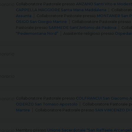
orario
Collaboratore Pastorale
presso
ANZANO Santi Vito e Modesto
CAPPELLA MAGGIORE Santa Maria Maddalena
Collaborat
Assunta
Collaboratore Pastorale
presso
MONTANER San Pa
OSIGO San Giorgio Martire
Collaboratore Pastorale
presso
Pastorale
presso
SARMEDE Sant’Antonio da Padova
Colla
“Pedemontana Nord”
Assistente religioso
presso
Ospedale
orario
orario
orario
Collaboratore Pastorale
presso
COLFRANCUI San Giacomo A
ODERZO San Tomaso Apostolo
Collaboratore Pastorale
p
Martire
Collaboratore Pastorale
presso
SAN VINCENZO DI 
orario
Membro
presso
Unione Sacerdotale “San Raffaele Arcangel