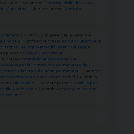
no ospedaliero
presso
Ospedale civile di Vittorio
dei Consultori
Membro
presso
Consiglio
rio Veneto
Vicario Episcopale per la Pastorale
e sinodale
Professore
presso
Istituto Superiore di
so
Istituto Teologico Interdiocesano Giuseppe
ore
presso
Scuola di Formazione
ro
presso
Commissione diocesana “De
iocesana per la Formazione permanente del
inistero e la Vita dei diaconi permanenti
Membro
to Permanente e ai Ministeri istituiti
Membro
storale Diocesano
Membro
presso
Consiglio per
siglio Presbiterale
Membro
presso
Équipe per
ordinazione