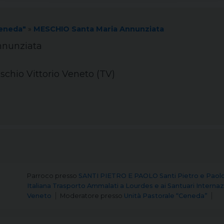
Ceneda"
»
MESCHIO Santa Maria Annunziata
nnunziata
schio Vittorio Veneto (TV)
Parroco
presso
SANTI PIETRO E PAOLO Santi Pietro e Paol
Italiana Trasporto Ammalati a Lourdes e ai Santuari Internazion
Veneto
Moderatore
presso
Unità Pastorale “Ceneda”