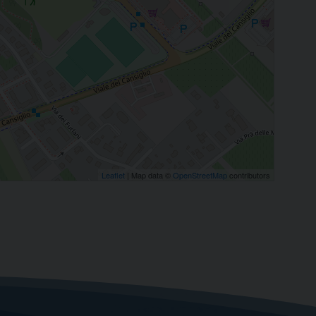
Leaflet
| Map data ©
OpenStreetMap
contributors