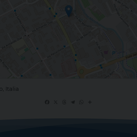
, Italia
Facebook
X
Threads
Telegram
WhatsApp
Share