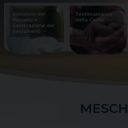
Skip
to
Annuncio del
Testimonianza
content
Vangelo e
della Carità
Celebrazione dei
Sacramenti
MESCHI