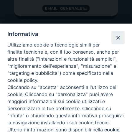
EMAIL GENERALE
Informativa
Utilizziamo cookie o tecnologie simili per
finalità tecniche e, con il tuo consenso, anche per
altre finalità ("interazioni e funzionalità semplici",
"miglioramento dell'esperienza", "misurazione" e
"targeting e pubblicità") come specificato nella
GRAZIE PER IL TUO AIUTO
cookie policy.
Insieme per la Diocesi
Cliccando su "accetta" acconsenti all'utilizzo dei
cookie. Cliccando su "personalizza" puoi avere
maggiori informazioni sui cookie utilizzati e
personalizzare le tue preferenze. Cliccando su
"rifiuta" o chiudendo questa informativa proseguirai
Copyright 2026 ©
Diocesi di Vittorio Veneto
-
Privacy
la navigazione installando i soli cookie tecnici.
Policy
Ulteriori informazioni sono disponibili nella
cookie
Preferenze Cookie