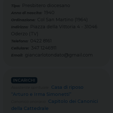
Presbitero diocesano
Tipo:
1940
Col San Martino (1964)
Piazza della Vittoria 4 - 31046
Oderzo (TV)
0422 8161
Telefono:
347 1246911
Cellulare:
giancarlotondato@gmail.com
Email:
INCARICHI
Casa di riposo
Assistente spirituale
“Arturo e Irma Simonetti”
Capitolo dei Canonici
Canonico onorario
della Cattedrale