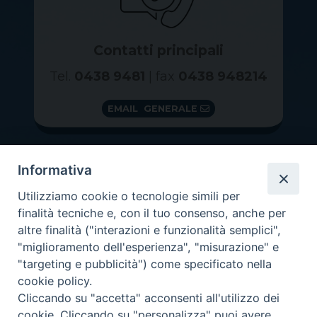
Contatti principali
Tel.
0438 9481
| fax
0438 948214
EMAIL GENERALE
Informativa
Utilizziamo cookie o tecnologie simili per
finalità tecniche e, con il tuo consenso, anche per
altre finalità ("interazioni e funzionalità semplici",
"miglioramento dell'esperienza", "misurazione" e
"targeting e pubblicità") come specificato nella
GRAZIE PER IL TUO AIUTO
cookie policy.
Insieme per la Diocesi
Cliccando su "accetta" acconsenti all'utilizzo dei
cookie. Cliccando su "personalizza" puoi avere