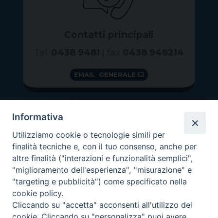
Contatti principali
Tel.
0438 9481
| fax
0438 948214
EMAIL GENERALE
Informativa
Utilizziamo cookie o tecnologie simili per
finalità tecniche e, con il tuo consenso, anche per
altre finalità ("interazioni e funzionalità semplici",
"miglioramento dell'esperienza", "misurazione" e
"targeting e pubblicità") come specificato nella
GRAZIE PER IL TUO AIUTO
cookie policy.
Insieme per la Diocesi
Cliccando su "accetta" acconsenti all'utilizzo dei
cookie. Cliccando su "personalizza" puoi avere