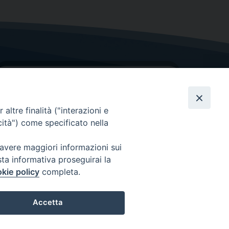
altre finalità ("interazioni e
cità") come specificato nella
GRAZIE PER IL TUO AIUTO
 avere maggiori informazioni sui
sta informativa proseguirai la
Insieme per la Diocesi
kie policy
completa.
Accetta
Preferenze Cookie