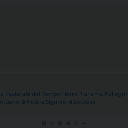
la Pastorale del Tempo libero, Turismo, Pellegri
ntuario di Nostra Signora di Lourdes
Facebook
X
Threads
Telegram
WhatsApp
Share