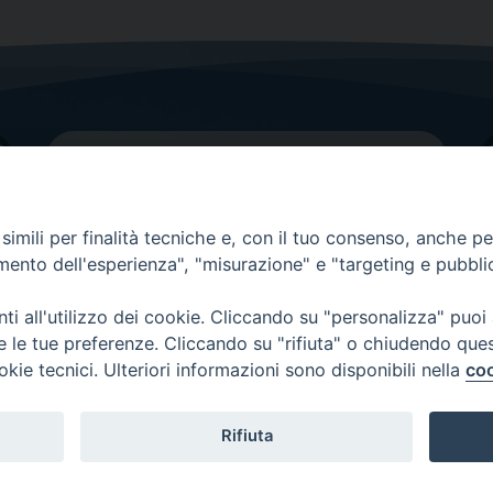
imili per finalità tecniche e, con il tuo consenso, anche per 
amento dell'esperienza", "misurazione" e "targeting e pubbli
Contatti principali
Tel.
0438 9481
| fax
0438 948214
i all'utilizzo dei cookie. Cliccando su "personalizza" puoi
re le tue preferenze. Cliccando su "rifiuta" o chiudendo que
EMAIL GENERALE
okie tecnici. Ulteriori informazioni sono disponibili nella
coo
Rifiuta
Copyright 2026 ©
Diocesi di Vittorio Veneto
-
Privacy Policy