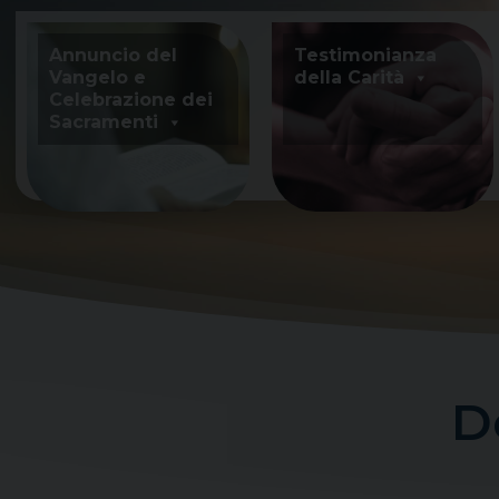
Skip
to
Annuncio del
Testimonianza
content
Vangelo e
della Carità
Celebrazione dei
Sacramenti
D