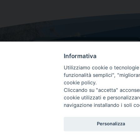
Informativa
Utilizziamo cookie o tecnologie s
funzionalità semplici", "miglior
cookie policy.
Dove siamo
Cliccando su "accetta" acconsent
Via Lorenzo Da Ponte, 116
cookie utilizzati e personalizza
31029 Vittorio Veneto (Treviso)
navigazione installando i soli co
Personalizza