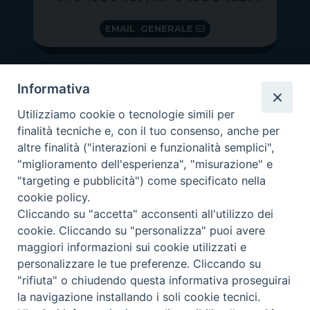
EMAIL GENERALE
Informativa
Utilizziamo cookie o tecnologie simili per
finalità tecniche e, con il tuo consenso, anche per
altre finalità ("interazioni e funzionalità semplici",
"miglioramento dell'esperienza", "misurazione" e
"targeting e pubblicità") come specificato nella
GRAZIE PER IL TUO AIUTO
cookie policy.
Insieme per la Diocesi
Cliccando su "accetta" acconsenti all'utilizzo dei
cookie. Cliccando su "personalizza" puoi avere
maggiori informazioni sui cookie utilizzati e
personalizzare le tue preferenze. Cliccando su
"rifiuta" o chiudendo questa informativa proseguirai
Copyright 2026 ©
Diocesi di Vittorio Veneto
-
Privacy
la navigazione installando i soli cookie tecnici.
Policy