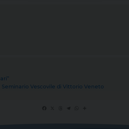
ari”
Seminario Vescovile di Vittorio Veneto
Facebook
X
Threads
Telegram
WhatsApp
Share