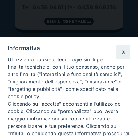
Tel.
0438 9481
| fax
0438 948214
EMAIL GENERALE
Informativa
Utilizziamo cookie o tecnologie simili per
finalità tecniche e, con il tuo consenso, anche per
altre finalità ("interazioni e funzionalità semplici",
"miglioramento dell'esperienza", "misurazione" e
"targeting e pubblicità") come specificato nella
GRAZIE PER IL TUO AIUTO
cookie policy.
Insieme per la Diocesi
Cliccando su "accetta" acconsenti all'utilizzo dei
cookie. Cliccando su "personalizza" puoi avere
maggiori informazioni sui cookie utilizzati e
personalizzare le tue preferenze. Cliccando su
"rifiuta" o chiudendo questa informativa proseguirai
Copyright 2026 ©
Diocesi di Vittorio Veneto
-
Privacy