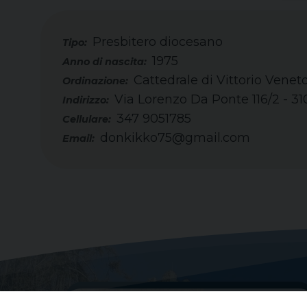
Presbitero diocesano
Tipo:
1975
Cattedrale di Vittorio Venet
Via Lorenzo Da Ponte 116/2 - 31
347 9051785
Cellulare:
donkikko75@gmail.com
Email: