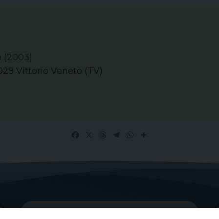
o (2003)
029 Vittorio Veneto (TV)
Facebook
X
Threads
Telegram
WhatsApp
Share