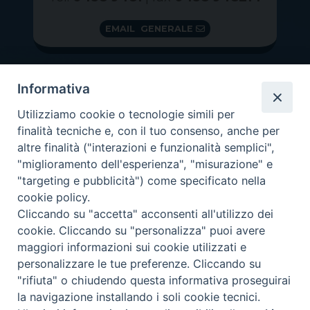
EMAIL GENERALE
Informativa
Utilizziamo cookie o tecnologie simili per
finalità tecniche e, con il tuo consenso, anche per
altre finalità ("interazioni e funzionalità semplici",
"miglioramento dell'esperienza", "misurazione" e
"targeting e pubblicità") come specificato nella
GRAZIE PER IL TUO AIUTO
cookie policy.
Insieme per la Diocesi
Cliccando su "accetta" acconsenti all'utilizzo dei
cookie. Cliccando su "personalizza" puoi avere
maggiori informazioni sui cookie utilizzati e
personalizzare le tue preferenze. Cliccando su
"rifiuta" o chiudendo questa informativa proseguirai
Copyright 2026 ©
Diocesi di Vittorio Veneto
-
Privacy
la navigazione installando i soli cookie tecnici.
Policy