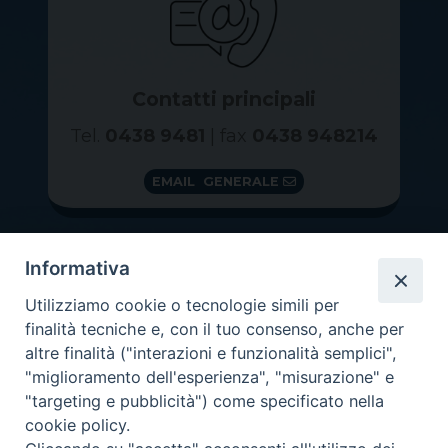
Contatti principali
Tel.
0438 9481
| fax
0438 948214
EMAIL GENERALE
Informativa
Utilizziamo cookie o tecnologie simili per
finalità tecniche e, con il tuo consenso, anche per
altre finalità ("interazioni e funzionalità semplici",
"miglioramento dell'esperienza", "misurazione" e
"targeting e pubblicità") come specificato nella
GRAZIE PER IL TUO AIUTO
cookie policy.
Insieme per la Diocesi