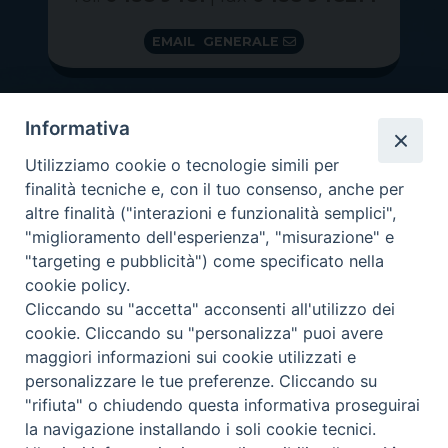
EMAIL GENERALE
Informativa
Utilizziamo cookie o tecnologie simili per
finalità tecniche e, con il tuo consenso, anche per
altre finalità ("interazioni e funzionalità semplici",
"miglioramento dell'esperienza", "misurazione" e
"targeting e pubblicità") come specificato nella
GRAZIE PER IL TUO AIUTO
cookie policy.
Insieme per la Diocesi
Cliccando su "accetta" acconsenti all'utilizzo dei
cookie. Cliccando su "personalizza" puoi avere
maggiori informazioni sui cookie utilizzati e
personalizzare le tue preferenze. Cliccando su
"rifiuta" o chiudendo questa informativa proseguirai
Copyright 2026 ©
Diocesi di Vittorio Veneto
-
Privacy
la navigazione installando i soli cookie tecnici.
Policy