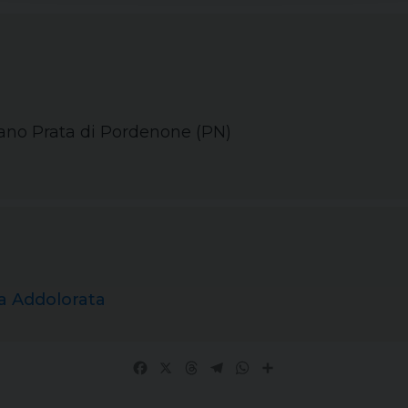
rano Prata di Pordenone (PN)
 Addolorata
Facebook
X
Threads
Telegram
WhatsApp
Share