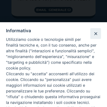
EMAIL GENERALE
Informativa
Utilizziamo cookie o tecnologie simili per
finalità tecniche e, con il tuo consenso, anche per
altre finalità ("interazioni e funzionalità semplici",
"miglioramento dell'esperienza", "misurazione" e
"targeting e pubblicità") come specificato nella
GRAZIE PER IL TUO AIUTO
cookie policy.
Insieme per la Diocesi
Cliccando su "accetta" acconsenti all'utilizzo dei
cookie. Cliccando su "personalizza" puoi avere
maggiori informazioni sui cookie utilizzati e
personalizzare le tue preferenze. Cliccando su
"rifiuta" o chiudendo questa informativa proseguirai
Copyright 2026 ©
Diocesi di Vittorio Veneto
-
Privacy
la navigazione installando i soli cookie tecnici.
Policy