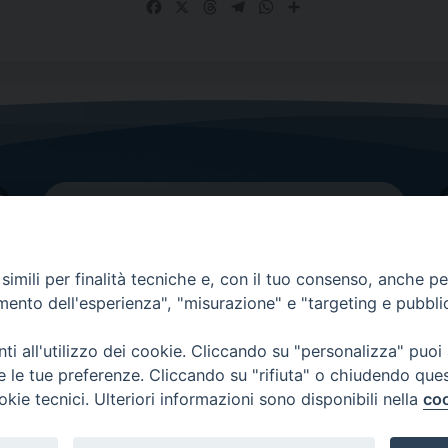
Facebook
X
Threads
Telegram
WhatsApp
Share
imili per finalità tecniche e, con il tuo consenso, anche per 
amento dell'esperienza", "misurazione" e "targeting e pubbli
Contatti principali
Tel.
0438 9481
| fax
0438 948214
i all'utilizzo dei cookie. Cliccando su "personalizza" puoi
re le tue preferenze. Cliccando su "rifiuta" o chiudendo que
EMAIL GENERALE
okie tecnici. Ulteriori informazioni sono disponibili nella
coo