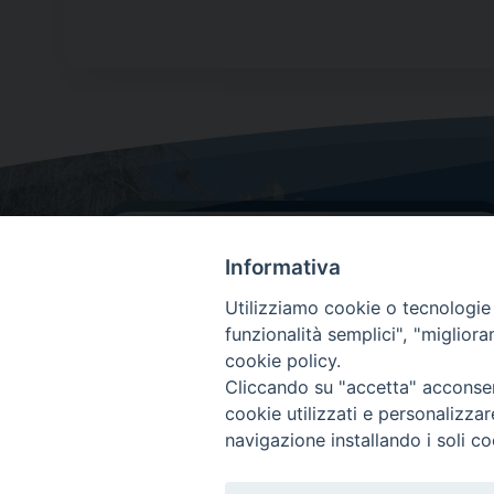
Informativa
Utilizziamo cookie o tecnologie s
funzionalità semplici", "miglior
cookie policy.
Dove siamo
Cliccando su "accetta" acconsent
Via Lorenzo Da Ponte, 116
cookie utilizzati e personalizza
31029 Vittorio Veneto (Treviso)
navigazione installando i soli co