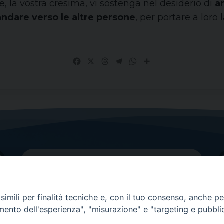
, la vostra cresima, vi sostenga nel desiderio di
a
andare verso le altre persone
, per portare a loro 
Facebook
X
Threads
Telegram
WhatsApp
Share
imili per finalità tecniche e, con il tuo consenso, anche per 
amento dell'esperienza", "misurazione" e "targeting e pubbli
Contatti principali