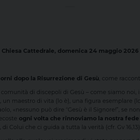
Chiesa Cattedrale, domenica 24 maggio 2026
orni dopo la Risurrezione di Gesù
, come racconta
comunità di discepoli di Gesù – come siamo noi, in
un maestro di vita (lo è), una figura esemplare (lo è
, «nessuno può dire “Gesù è il Signore!”, se non s
tecoste
ogni volta che rinnoviamo la nostra fede 
i Colui che ci guida a tutta la verità (cfr. Gv 16,13)