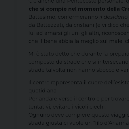
C’è anche una Pentecoste personale, qu
che si compie nel momento della C
Battesimo, confermeranno
il desiderio
da Battezzati, da cristiani (e vi dico 
lui ad amarsi gli uni gli altri, ricono
che il bene abbia la meglio sul male, ch
Mi è stato detto che durante la prepar
composto da strade che si intersecano,
strade talvolta non hanno sbocco e vann
Il centro rappresenta il cuore dell’esis
quotidiana.
Per andare verso il centro e per trovar
tentativi, evitare i vicoli ciechi.
Ognuno deve compiere questo viagg
strada giusta ci vuole un “filo d’Arianna