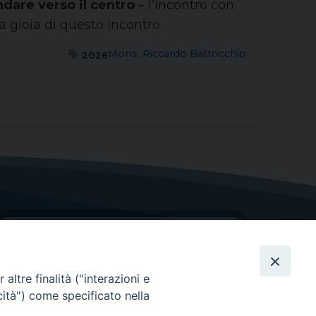
ndare verso il centro
– l’incontro con
la gioia di questo incontro.
Mons. Riccardo Battocchio
2026
altre finalità ("interazioni e
cità") come specificato nella