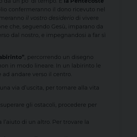
o da un po’ di tempo. È
la Pentecoste
’olio confermeranno il dono ricevuto nel
fermeranno
il vostro desiderio
di vivere
persone che, seguendo Gesù, imparano da
erso dal nostro, e impegnandosi a far sì
abirinto”
, percorrendo un disegno
n in modo lineare. In un labirinto le
 ad andare verso il centro.
na via d’uscita, per tornare alla vita
 superare gli ostacoli, procedere per
a l’aiuto di un altro. Per trovare la