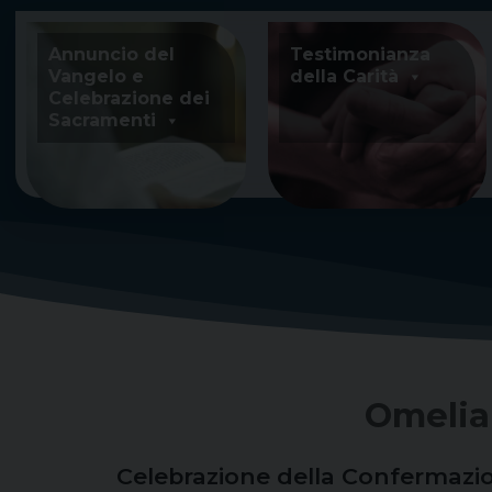
Skip
to
Annuncio del
Testimonianza
content
Vangelo e
della Carità
Celebrazione dei
Sacramenti
Omelia
Celebrazione della Confermazion