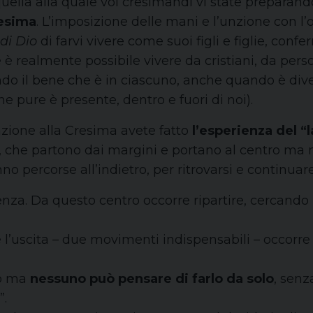
ella alla quale voi cresimandi vi state preparand
resima
. L’imposizione delle mani e l’unzione con l
 di Dio
di farvi vivere come suoi figli e figlie, con
che è realmente possibile vivere da cristiani, da 
scendo il bene che è in ciascuno, anche quando è div
e pure è presente, dentro e fuori di noi).
azione alla Cresima avete fatto
l’esperienza del “l
 che partono dai margini e portano al centro ma no
o percorse all’indietro, per ritrovarsi e continuare
tenza. Da questo centro occorre ripartire, cercando u
e l’uscita – due movimenti indispensabili – occorre
io ma
nessuno può pensare di farlo da solo
, senz
”.