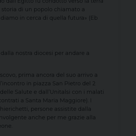
 dall’Egitto fu condotto verso la terra
la storia di un popolo chiamato a
iamo in cerca di quella futura» (Eb
 dalla nostra diocesi per andare a
escovo, prima ancora del suo arrivo a
’incontro in piazza San Pietro del 2
elle Salute e dall’Unitalsi con i malati
contrati a Santa Maria Maggiore). I
hierichetti, persone assistite dalla
coinvolgente anche per me grazie alla
eone.