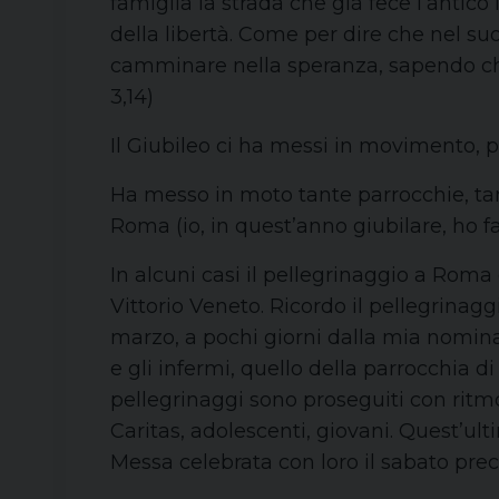
famiglia la strada che già fece l’antic
della libertà. Come per dire che nel suo
camminare nella speranza, sapendo che
3,14)
Il Giubileo ci ha messi in movimento, p
Ha messo in moto tante parrocchie, tant
Roma (io, in quest’anno giubilare, ho fa
In alcuni casi il pellegrinaggio a Roma
Vittorio Veneto. Ricordo il pellegrinag
marzo, a pochi giorni dalla mia nomina. 
e gli infermi, quello della parrocchia d
pellegrinaggi sono proseguiti con ritmo 
Caritas, adolescenti, giovani. Quest’ul
Messa celebrata con loro il sabato pre