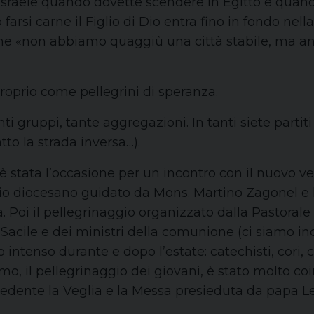
o Israele quando dovette scendere in Egitto e quando
 farsi carne il Figlio di Dio entra fino in fondo nel
 «non abbiamo quaggiù una città stabile, ma and
roprio come pellegrini di speranza.
i gruppi, tante aggregazioni. In tanti siete partiti
tto la strada inversa…).
 è stata l’occasione per un incontro con il nuovo v
gio diocesano guidato da Mons. Martino Zagonel e l
Poi il pellegrinaggio organizzato dalla Pastorale d
i Sacile e dei ministri della comunione (ci siamo in
intenso durante e dopo l’estate: catechisti, cori, c
timo, il pellegrinaggio dei giovani, è stato molto 
cedente la Veglia e la Messa presieduta da papa L