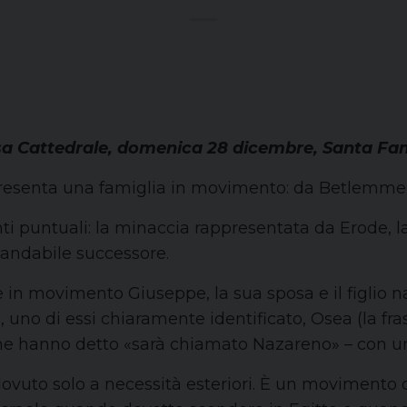
sa Cattedrale, domenica 28 dicembre, Santa Fam
presenta una famiglia in movimento: da Betlemme al
 puntuali: la minaccia rappresentata da Erode, la
andabile successore.
 in movimento Giuseppe, la sua sposa e il figlio na
ti, uno di essi chiaramente identificato, Osea (la fr
lli che hanno detto «sarà chiamato Nazareno» – con u
ovuto solo a necessità esteriori. È un movimento 