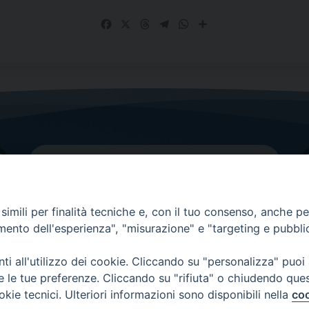
Facebook
X
Threads
Telegram
WhatsApp
Share
imili per finalità tecniche e, con il tuo consenso, anche per 
amento dell'esperienza", "misurazione" e "targeting e pubbli
Contatti principali
Tel.
0438 9481
| fax
0438 948214
i all'utilizzo dei cookie. Cliccando su "personalizza" puoi
re le tue preferenze. Cliccando su "rifiuta" o chiudendo que
EMAIL GENERALE
okie tecnici. Ulteriori informazioni sono disponibili nella
coo