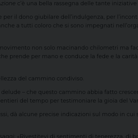
Azione
c’è una bella rassegna delle tante iniziative 
 per il dono giubilare dell’indulgenza, per l’inco
nche a tutti coloro che si sono impegnati nell’orga
n movimento non solo macinando chilometri ma fac
 che prende per mano e conduce la fede e la carità
ellezza del cammino condiviso.
 delude – che questo cammino abbia fatto crescere 
entieri del tempo per testimoniare la gioia del Va
lossi, dà alcune precise indicazioni sul modo in cui
ggi: «Rivestitevi di sentimenti di tenerezza, di b