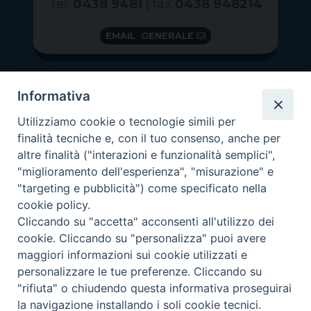
Tel.
0438 9481
| fax
0438 948214
EMAIL GENERALE
Informativa
Utilizziamo cookie o tecnologie simili per
finalità tecniche e, con il tuo consenso, anche per
altre finalità ("interazioni e funzionalità semplici",
"miglioramento dell'esperienza", "misurazione" e
"targeting e pubblicità") come specificato nella
GRAZIE PER IL TUO AIUTO
cookie policy.
Insieme per la Diocesi
Cliccando su "accetta" acconsenti all'utilizzo dei
cookie. Cliccando su "personalizza" puoi avere
maggiori informazioni sui cookie utilizzati e
personalizzare le tue preferenze. Cliccando su
"rifiuta" o chiudendo questa informativa proseguirai
Copyright 2026 ©
Diocesi di Vittorio Veneto
-
Privacy
la navigazione installando i soli cookie tecnici.