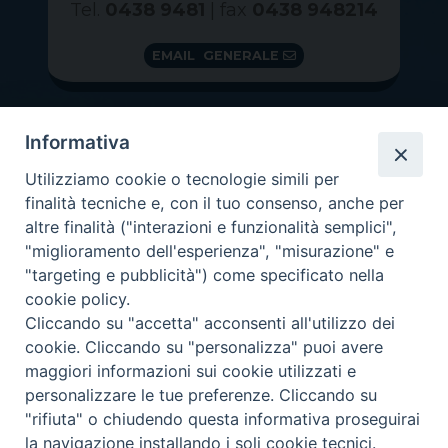
Tel.
0438 9481
| fax
0438 948214
EMAIL GENERALE
Informativa
Utilizziamo cookie o tecnologie simili per
finalità tecniche e, con il tuo consenso, anche per
altre finalità ("interazioni e funzionalità semplici",
"miglioramento dell'esperienza", "misurazione" e
"targeting e pubblicità") come specificato nella
GRAZIE PER IL TUO AIUTO
cookie policy.
Insieme per la Diocesi
Cliccando su "accetta" acconsenti all'utilizzo dei
cookie. Cliccando su "personalizza" puoi avere
maggiori informazioni sui cookie utilizzati e
personalizzare le tue preferenze. Cliccando su
"rifiuta" o chiudendo questa informativa proseguirai
Copyright 2026 ©
Diocesi di Vittorio Veneto
-
Privacy
la navigazione installando i soli cookie tecnici.