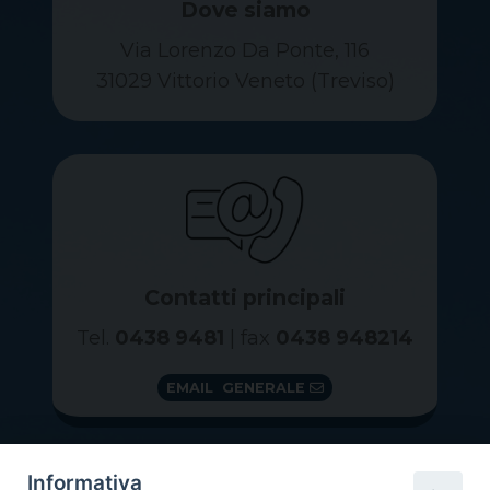
Dove siamo
Via Lorenzo Da Ponte, 116
31029 Vittorio Veneto (Treviso)
Contatti principali
Tel.
0438 9481
| fax
0438 948214
EMAIL GENERALE
Informativa