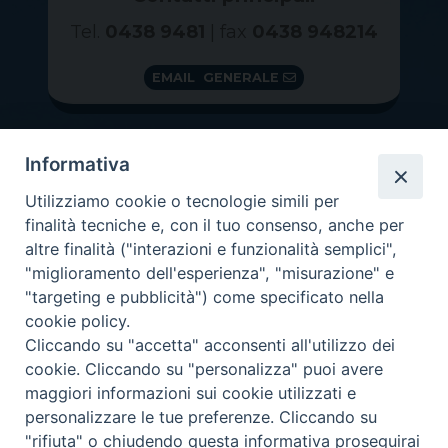
Tel.
0438 9481
| fax
0438 948214
EMAIL GENERALE
Informativa
Utilizziamo cookie o tecnologie simili per
finalità tecniche e, con il tuo consenso, anche per
altre finalità ("interazioni e funzionalità semplici",
"miglioramento dell'esperienza", "misurazione" e
"targeting e pubblicità") come specificato nella
GRAZIE PER IL TUO AIUTO
cookie policy.
Insieme per la Diocesi
Cliccando su "accetta" acconsenti all'utilizzo dei
cookie. Cliccando su "personalizza" puoi avere
maggiori informazioni sui cookie utilizzati e
personalizzare le tue preferenze. Cliccando su
"rifiuta" o chiudendo questa informativa proseguirai