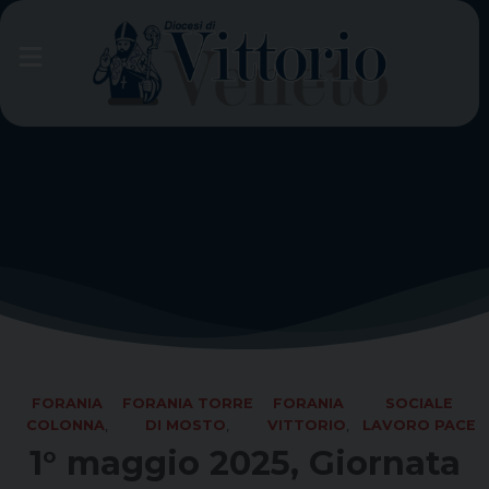
Skip
to
content
FORANIA
FORANIA TORRE
FORANIA
SOCIALE
COLONNA
,
DI MOSTO
,
VITTORIO
,
LAVORO PACE
1° maggio 2025, Giornata