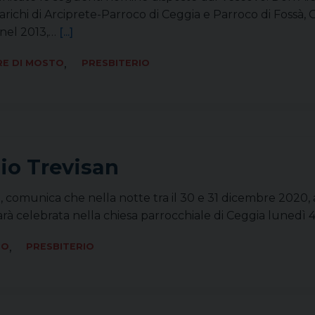
ichi di Arciprete-Parroco di Ceggia e Parroco di Fossà, Gai
nel 2013,…
[...]
,
RE DI MOSTO
PRESBITERIO
io Trevisan
ari, comunica che nella notte tra il 30 e 31 dicembre 2020,
arà celebrata nella chiesa parrocchiale di Ceggia lunedì 4 
,
TO
PRESBITERIO