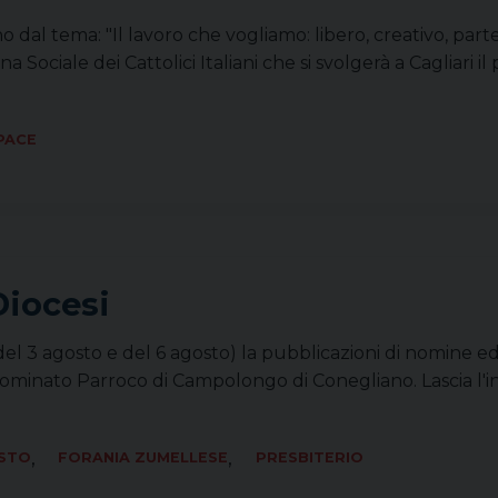
o dal tema: "Il lavoro che vogliamo: libero, creativo, parte
a Sociale dei Cattolici Italiani che si svolgerà a Cagliari i
PACE
Diocesi
del 3 agosto e del 6 agosto) la pubblicazioni di nomine 
nominato Parroco di Campolongo di Conegliano. Lascia l'in
,
,
OSTO
FORANIA ZUMELLESE
PRESBITERIO