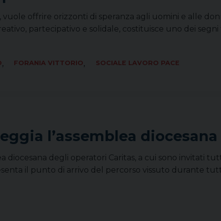
 vuole offrire orizzonti di speranza agli uomini e alle don
ativo, partecipativo e solidale, costituisce uno dei segni t
,
,
O
FORANIA VITTORIO
SOCIALE LAVORO PACE
ggia l’assemblea diocesana d
iocesana degli operatori Caritas, a cui sono invitati tutti
nta il punto di arrivo del percorso vissuto durante tutt