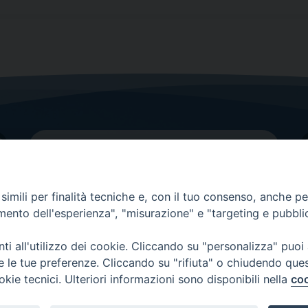
imili per finalità tecniche e, con il tuo consenso, anche per 
amento dell'esperienza", "misurazione" e "targeting e pubbli
Contatti principali
Tel.
0438 9481
| fax
0438 948214
i all'utilizzo dei cookie. Cliccando su "personalizza" puoi
re le tue preferenze. Cliccando su "rifiuta" o chiudendo que
EMAIL GENERALE
okie tecnici. Ulteriori informazioni sono disponibili nella
coo