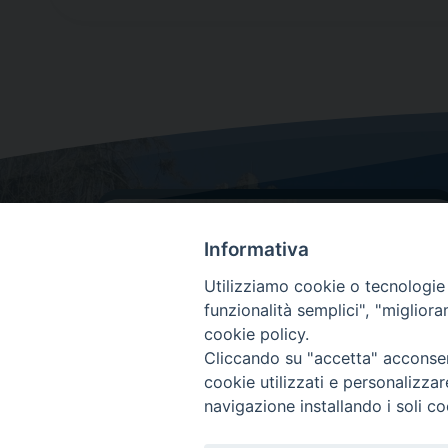
Informativa
Utilizziamo cookie o tecnologie s
funzionalità semplici", "miglior
cookie policy.
Dove siamo
Cliccando su "accetta" acconsent
Via Lorenzo Da Ponte, 116
cookie utilizzati e personalizza
31029 Vittorio Veneto (Treviso)
navigazione installando i soli co