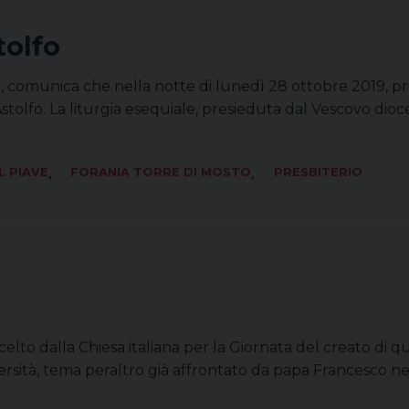
olfo
ari, comunica che nella notte di lunedì 28 ottobre 2019, p
olfo. La liturgia esequiale, presieduta dal Vescovo dioces
,
,
L PIAVE
FORANIA TORRE DI MOSTO
PRESBITERIO
scelto dalla Chiesa italiana per la Giornata del creato di q
ersità, tema peraltro già affrontato da papa Francesco nell