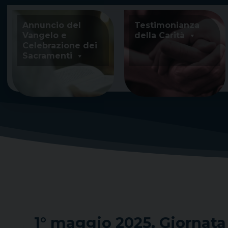
Skip
to
Annuncio del
Testimonianza
content
Vangelo e
della Carità
Celebrazione dei
Sacramenti
1° maggio 2025, Giornata 