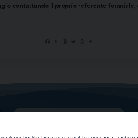
aggio contattando il proprio referente foraniale
Facebook
X
Threads
Telegram
WhatsApp
Share
imili per finalità tecniche e, con il tuo consenso, anche per 