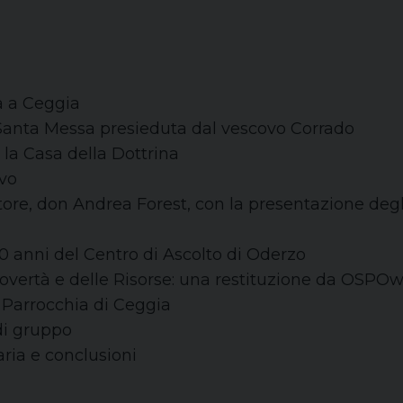
za a Ceggia
a Santa Messa presieduta dal vescovo Corrado
 la Casa della Dottrina
ovo
ettore, don Andrea Forest, con la presentazione deg
30 anni del Centro di Ascolto di Oderzo
 Povertà e delle Risorse: una restituzione da OSPO
a Parrocchia di Ceggia
 di gruppo
aria e conclusioni