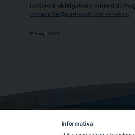
Iscrizioni obbligatorie entro il 21 m
maracattai@caritasvittorioveneto.it
14 Maggio 2024
Informativa
Utilizziamo cookie o tecnologie s