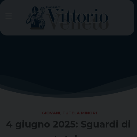
Skip
to
content
GIOVANI
,
TUTELA MINORI
4 giugno 2025: Sguardi di