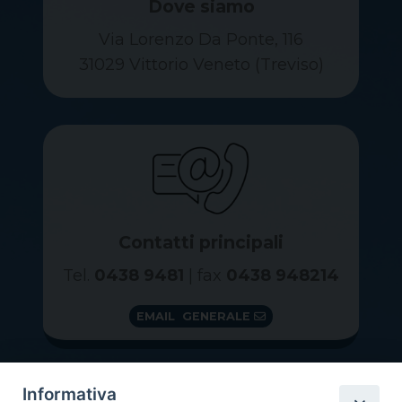
Dove siamo
Via Lorenzo Da Ponte, 116
31029 Vittorio Veneto (Treviso)
Contatti principali
Tel.
0438 9481
| fax
0438 948214
EMAIL GENERALE
Informativa