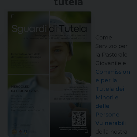
tutela
Come
Servizio per
la Pastorale
Giovanile e
Commission
e per la
Tutela dei
Minori e
delle
Persone
Vulnerabili
della nostra