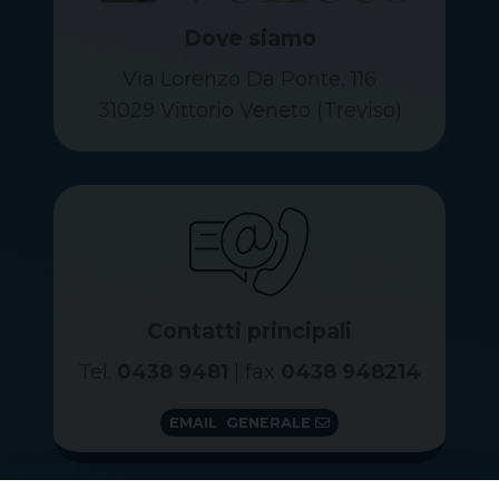
Dove siamo
Via Lorenzo Da Ponte, 116
31029 Vittorio Veneto (Treviso)
Contatti principali
Tel.
0438 9481
| fax
0438 948214
EMAIL GENERALE