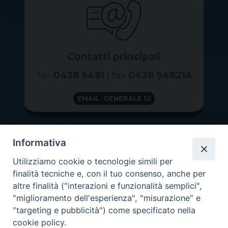
Contatti principali
Tel.
0438 9481
| fax
0438 948214
EMAIL GENERALE
Informativa
Utilizziamo cookie o tecnologie simili per
finalità tecniche e, con il tuo consenso, anche per
altre finalità ("interazioni e funzionalità semplici",
"miglioramento dell'esperienza", "misurazione" e
"targeting e pubblicità") come specificato nella
GRAZIE PER IL TUO AIUTO
cookie policy.