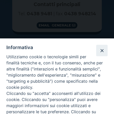
Contatti principali
Tel.
0438 9481
| fax
0438 948214
EMAIL GENERALE
Informativa
Utilizziamo cookie o tecnologie simili per
finalità tecniche e, con il tuo consenso, anche per
altre finalità ("interazioni e funzionalità semplici",
"miglioramento dell'esperienza", "misurazione" e
"targeting e pubblicità") come specificato nella
GRAZIE PER IL TUO AIUTO
cookie policy.
Insieme per la Diocesi
Cliccando su "accetta" acconsenti all'utilizzo dei
cookie. Cliccando su "personalizza" puoi avere
maggiori informazioni sui cookie utilizzati e
personalizzare le tue preferenze. Cliccando su