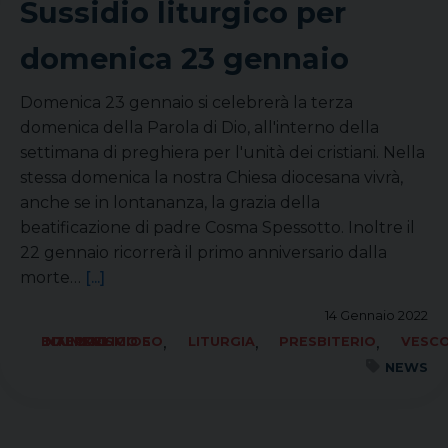
Sussidio liturgico per
domenica 23 gennaio
Domenica 23 gennaio si celebrerà la terza
domenica della Parola di Dio, all'interno della
settimana di preghiera per l'unità dei cristiani. Nella
stessa domenica la nostra Chiesa diocesana vivrà,
anche se in lontananza, la grazia della
beatificazione di padre Cosma Spessotto. Inoltre il
22 gennaio ricorrerà il primo anniversario dalla
morte…
[...]
14 Gennaio 2022
,
,
,
ECUMENISMO E DIALOGO INTERRELIGIOSO
LITURGIA
PRESBITERIO
VESC
NEWS