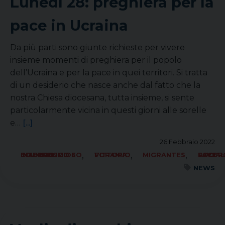
Lunedì 28: preghiera per la
pace in Ucraina
Da più parti sono giunte richieste per vivere
insieme momenti di preghiera per il popolo
dell’Ucraina e per la pace in quei territori. Si tratta
di un desiderio che nasce anche dal fatto che la
nostra Chiesa diocesana, tutta insieme, si sente
particolarmente vicina in questi giorni alle sorelle
e…
[...]
26 Febbraio 2022
,
,
,
ECUMENISMO E DIALOGO INTERRELIGIOSO
FORANIA VITTORIO
MIGRANTES
SOCIALE LAVORO PACE
NEWS