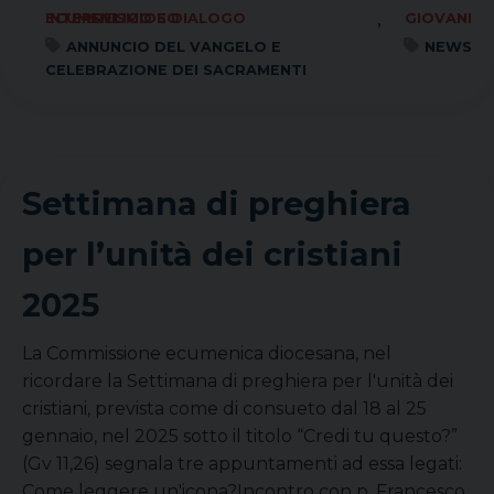
,
ECUMENISMO E DIALOGO INTERRELIGIOSO
GIOVANI
ANNUNCIO DEL VANGELO E
NEWS
CELEBRAZIONE DEI SACRAMENTI
Settimana di preghiera
per l’unità dei cristiani
2025
La Commissione ecumenica diocesana, nel
ricordare la Settimana di preghiera per l'unità dei
cristiani, prevista come di consueto dal 18 al 25
gennaio, nel 2025 sotto il titolo “Credi tu questo?”
(Gv 11,26) segnala tre appuntamenti ad essa legati:
Come leggere un'icona?Incontro con p. Francesco