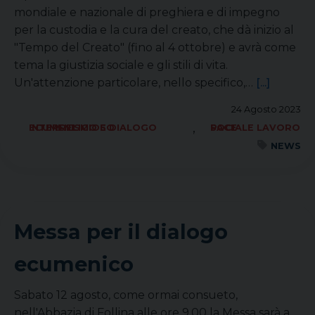
mondiale e nazionale di preghiera e di impegno
per la custodia e la cura del creato, che dà inizio al
"Tempo del Creato" (fino al 4 ottobre) e avrà come
tema la giustizia sociale e gli stili di vita.
Un'attenzione particolare, nello specifico,…
[...]
24 Agosto 2023
,
ECUMENISMO E DIALOGO INTERRELIGIOSO
SOCIALE LAVORO PACE
NEWS
Messa per il dialogo
ecumenico
Sabato 12 agosto, come ormai consueto,
nell'Abbazia di Follina alle ore 9.00 la Messa sarà a