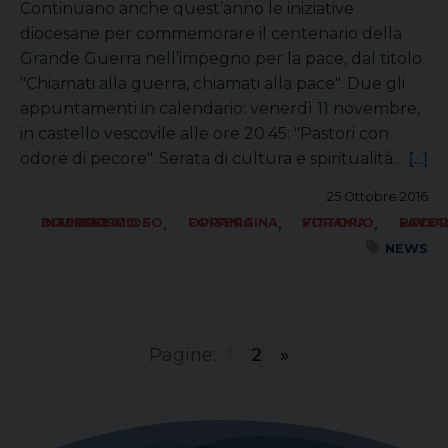
Continuano anche quest’anno le iniziative
diocesane per commemorare il centenario della
Grande Guerra nell’impegno per la pace, dal titolo
"Chiamati alla guerra, chiamati alla pace". Due gli
appuntamenti in calendario: venerdì 11 novembre,
in castello vescovile alle ore 20.45: "Pastori con
odore di pecore". Serata di cultura e spiritualità…
[...]
25 Ottobre 2016
,
,
,
ECUMENISMO E DIALOGO INTERRELIGIOSO
FORANIA OPITERGINA
FORANIA VITTORIO
SOCIALE LAVORO PACE
NEWS
Pagine:
1
2
»