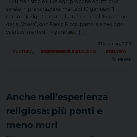
l’Ecumenismo e il Dialogo propone a tutti due
serate in preparazione: martedì 10 gennaio “Il
carisma (il significato) della Riforma nell’Ecumene
della Chiesa”, con Paolo Ricca, pastore e teologo
valdese; martedì 17 gennaio…
[...]
5 Dicembre 2016
,
,
CULTURA
ECUMENISMO E DIALOGO INTERRELIGIOSO
FORANIA VALLATA
NEWS
Anche nell’esperienza
religiosa: più ponti e
meno muri