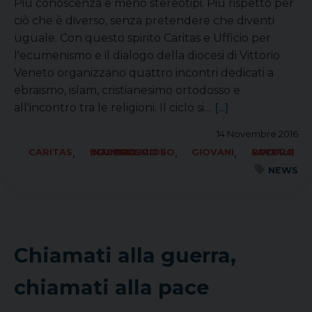
Più conoscenza e meno stereotipi. Più rispetto per
ciò che è diverso, senza pretendere che diventi
uguale. Con questo spirito Caritas e Ufficio per
l'ecumenismo e il dialogo della diocesi di Vittorio
Veneto organizzano quattro incontri dedicati a
ebraismo, islam, cristianesimo ortodosso e
all'incontro tra le religioni. Il ciclo si…
[...]
14 Novembre 2016
,
,
,
CARITAS
ECUMENISMO E DIALOGO INTERRELIGIOSO
GIOVANI
SOCIALE LAVORO PACE
NEWS
Chiamati alla guerra,
chiamati alla pace