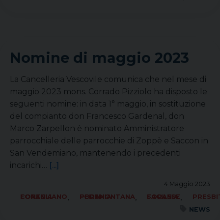
Nomine di maggio 2023
La Cancelleria Vescovile comunica che nel mese di
maggio 2023 mons. Corrado Pizziolo ha disposto le
seguenti nomine: in data 1° maggio, in sostituzione
del compianto don Francesco Gardenal, don
Marco Zarpellon è nominato Amministratore
parrocchiale delle parrocchie di Zoppè e Saccon in
San Vendemiano, mantenendo i precedenti
incarichi…
[...]
4 Maggio 2023
,
,
,
FORANIA CONEGLIANO
FORANIA PEDEMONTANA
FORANIA SACILESE
PRESBI
NEWS