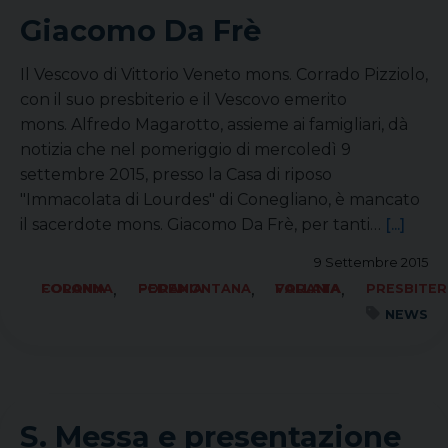
Giacomo Da Frè
Il Vescovo di Vittorio Veneto mons. Corrado Pizziolo,
con il suo presbiterio e il Vescovo emerito
mons. Alfredo Magarotto, assieme ai famigliari, dà
notizia che nel pomeriggio di mercoledì 9
settembre 2015, presso la Casa di riposo
"Immacolata di Lourdes" di Conegliano, è mancato
il sacerdote mons. Giacomo Da Frè, per tanti…
[...]
9 Settembre 2015
,
,
,
FORANIA COLONNA
FORANIA PEDEMONTANA
FORANIA VALLATA
PRESBITER
NEWS
S. Messa e presentazione