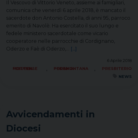
Il Vescovo di Vittorio Veneto, assieme ai famigliari,
comunica che venerdì 6 aprile 2018, è mancato il
sacerdote don Antonio Costella, di anni 95, parroco
emerito di Navolè. Ha esercitato il suo lungo e
fedele ministero sacerdotale come vicario
cooperatore nelle parrocchie di Cordignano,
Oderzo e Faè di Oderzo,…
[...]
6 Aprile 2018
,
,
FORANIA MOTTENSE
FORANIA PEDEMONTANA
PRESBITERIO
NEWS
Avvicendamenti in
Diocesi