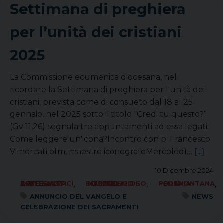
Settimana di preghiera
per l’unità dei cristiani
2025
La Commissione ecumenica diocesana, nel
ricordare la Settimana di preghiera per l'unità dei
cristiani, prevista come di consueto dal 18 al 25
gennaio, nel 2025 sotto il titolo “Credi tu questo?”
(Gv 11,26) segnala tre appuntamenti ad essa legati:
Come leggere un'icona?Incontro con p. Francesco
Vimercati ofm, maestro iconografoMercoledì…
[...]
10 Dicembre 2024
,
,
,
ARTE SACRA BENI CULTURALI ECCLESIASTICI
ECUMENISMO E DIALOGO INTERRELIGIOSO
FORANIA PEDEMONTANA
ANNUNCIO DEL VANGELO E
NEWS
CELEBRAZIONE DEI SACRAMENTI