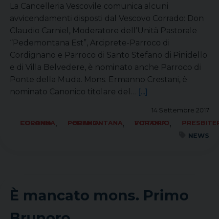
La Cancelleria Vescovile comunica alcuni
avvicendamenti disposti dal Vescovo Corrado: Don
Claudio Carniel, Moderatore dell’Unità Pastorale
“Pedemontana Est”, Arciprete-Parroco di
Cordignano e Parroco di Santo Stefano di Pinidello
e di Villa Belvedere, è nominato anche Parroco di
Ponte della Muda. Mons. Ermanno Crestani, è
nominato Canonico titolare del…
[...]
14 Settembre 2017
,
,
,
FORANIA COLONNA
FORANIA PEDEMONTANA
FORANIA VITTORIO
PRESBITE
NEWS
È mancato mons. Primo
Brunoro