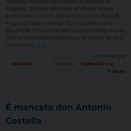
cappella invernale della chiesa arcipretale di
Fregona, l’Archivio diocesano di Vittorio Veneto
presenterà il riordino dell’archivio parrocchiale di
Fregona, Osigo e Sonego. Con l’occasione sarà
disponibile l’11° numero dell’opuscolo della collana
“Archivi ecclesiastici della Diocesi di Vittorio Veneto”
che illustra i…
[...]
4 Dicembre 2018
,
,
ARCHIVIO STORICO
CULTURA
FORANIA PEDEMONTANA
NEWS
È mancato don Antonio
Costella