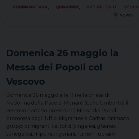
,
,
,
FORANIA PEDEMONTANA
FORANIA QUARTIER DEL PIAVE
PRESBITERIO
VESC
NEWS
Domenica 26 maggio la
Messa dei Popoli col
Vescovo
Domenica 26 maggio alle 11 nella chiesa di
Madonna della Pace di Menarè (Colle Umberto) il
vescovo Corrado presiede la Messa dei Popoli
promossa dagli Uffici Migrantes e Caritas. Animano
gruppi di migranti cattolici (cingalesi, ghanesi,
senegalesi, filippini, nigeriani, rumeni, ucraini)