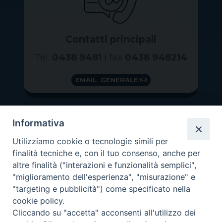
Contatti principali
Tel.
0438 9481
| fax
0438 948214
EMAIL GENERALE
Informativa
Utilizziamo cookie o tecnologie simili per
finalità tecniche e, con il tuo consenso, anche per
altre finalità ("interazioni e funzionalità semplici",
"miglioramento dell'esperienza", "misurazione" e
"targeting e pubblicità") come specificato nella
GRAZIE PER IL TUO AIUTO
cookie policy.
Insieme per la Diocesi
Cliccando su "accetta" acconsenti all'utilizzo dei