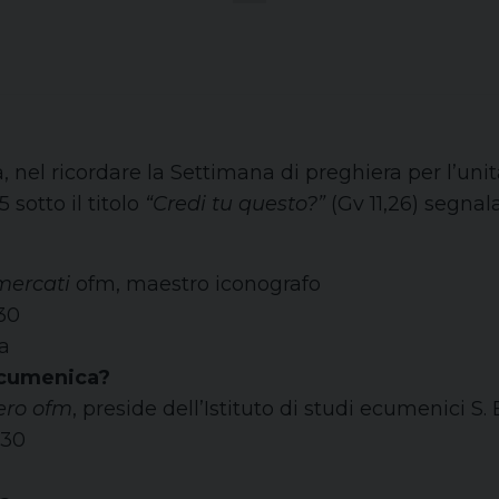
l ricordare la Settimana di preghiera per l’unità 
5 sotto il titolo
“Credi tu questo?”
(Gv 11,26) segnal
mercati
ofm, maestro iconografo
.30
na
 ecumenica?
ero ofm
, preside dell’Istituto di studi ecumenici S
.30