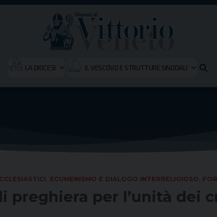
LA DIOCESI
IL VESCOVO E STRUTTURE SINODALI
CCLESIASTICI
,
ECUMENISMO E DIALOGO INTERRELIGIOSO
,
FOR
 preghiera per l’unità dei c