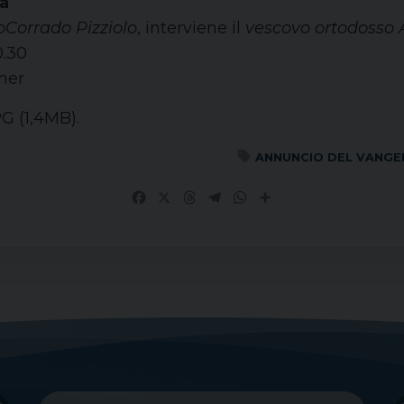
a
o
Corrado Pizziolo
, interviene il
vescovo ortodosso 
0.30
ner
PG (1,4MB).
ANNUNCIO DEL VANGE
Facebook
X
Threads
Telegram
WhatsApp
Share