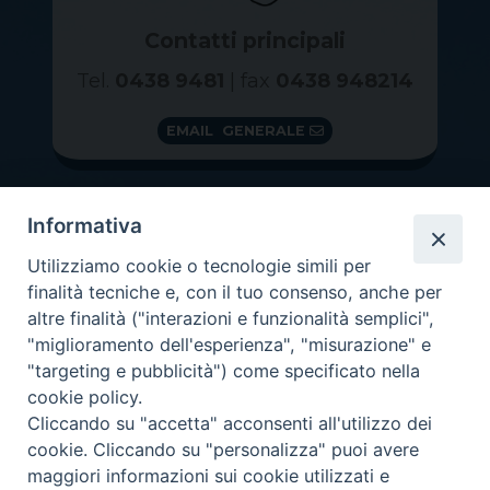
Contatti principali
Tel.
0438 9481
| fax
0438 948214
EMAIL GENERALE
Informativa
Utilizziamo cookie o tecnologie simili per
finalità tecniche e, con il tuo consenso, anche per
altre finalità ("interazioni e funzionalità semplici",
"miglioramento dell'esperienza", "misurazione" e
"targeting e pubblicità") come specificato nella
GRAZIE PER IL TUO AIUTO
cookie policy.
Insieme per la Diocesi
Cliccando su "accetta" acconsenti all'utilizzo dei
cookie. Cliccando su "personalizza" puoi avere
maggiori informazioni sui cookie utilizzati e