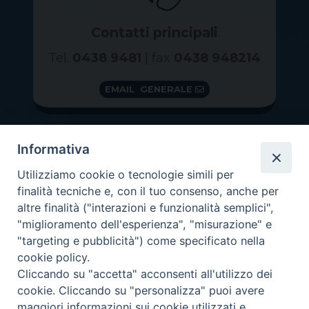
Contatti principali
Tel.
0438 9481
| fax
0438 948214
EMAIL GENERALE
Informativa
Utilizziamo cookie o tecnologie simili per
finalità tecniche e, con il tuo consenso, anche per
altre finalità ("interazioni e funzionalità semplici",
"miglioramento dell'esperienza", "misurazione" e
"targeting e pubblicità") come specificato nella
GRAZIE PER IL TUO AIUTO
cookie policy.
Insieme per la Diocesi
Cliccando su "accetta" acconsenti all'utilizzo dei
cookie. Cliccando su "personalizza" puoi avere
maggiori informazioni sui cookie utilizzati e