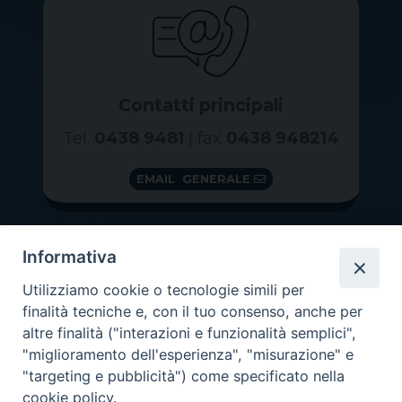
Contatti principali
Tel.
0438 9481
| fax
0438 948214
EMAIL GENERALE
Informativa
Utilizziamo cookie o tecnologie simili per
finalità tecniche e, con il tuo consenso, anche per
altre finalità ("interazioni e funzionalità semplici",
"miglioramento dell'esperienza", "misurazione" e
"targeting e pubblicità") come specificato nella
GRAZIE PER IL TUO AIUTO
cookie policy.