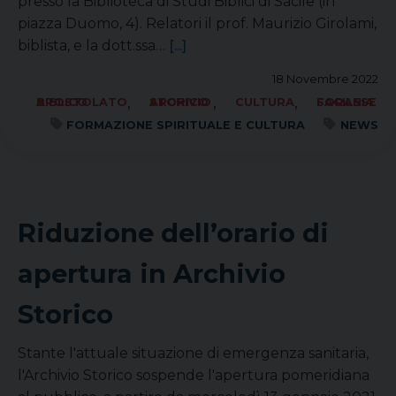
presso la Biblioteca di Studi Biblici di Sacile (in
piazza Duomo, 4). Relatori il prof. Maurizio Girolami,
biblista, e la dott.ssa…
[...]
18 Novembre 2022
,
,
,
APOSTOLATO BIBLICO
ARCHIVIO STORICO
CULTURA
FORANIA SACILESE
FORMAZIONE SPIRITUALE E CULTURA
NEWS
Riduzione dell’orario di
apertura in Archivio
Storico
Stante l'attuale situazione di emergenza sanitaria,
l'Archivio Storico sospende l'apertura pomeridiana