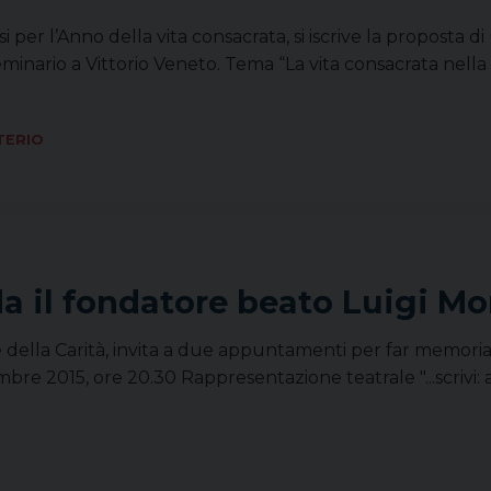
i per l’Anno della vita consacrata, si iscrive la proposta 
minario a Vittorio Veneto. Tema “La vita consacrata nella 
TERIO
da il fondatore beato Luigi M
e della Carità, invita a due appuntamenti per far memoria 
re 2015, ore 20.30 Rappresentazione teatrale "...scrivi: am