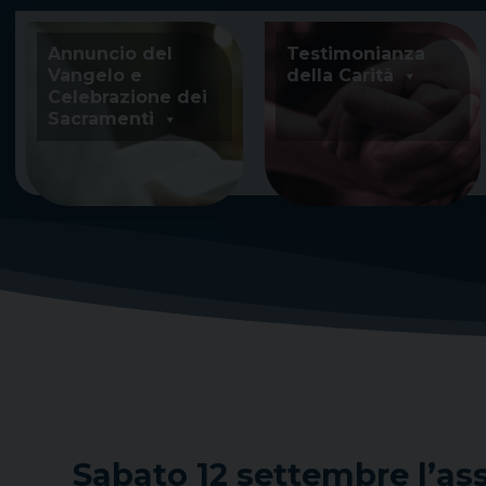
Skip
to
Annuncio del
Testimonianza
content
Vangelo e
della Carità
Celebrazione dei
Sacramenti
Sabato 12 settembre l’as