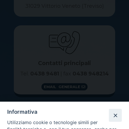
31029 Vittorio Veneto (Treviso)
Contatti principali
Tel.
0438 9481
| fax
0438 948214
EMAIL GENERALE
Informativa
Utilizziamo cookie o tecnologie simili per