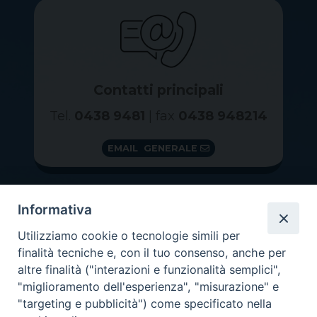
Contatti principali
Tel.
0438 9481
| fax
0438 948214
EMAIL GENERALE
Informativa
Utilizziamo cookie o tecnologie simili per
finalità tecniche e, con il tuo consenso, anche per
altre finalità ("interazioni e funzionalità semplici",
"miglioramento dell'esperienza", "misurazione" e
"targeting e pubblicità") come specificato nella
GRAZIE PER IL TUO AIUTO