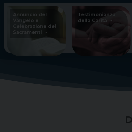
Skip
to
Annuncio del
Testimonianza
content
Vangelo e
della Carità
Celebrazione dei
Sacramenti
D