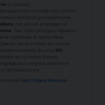
nie
(o vicariati).
o diocesano non coincide con i confini
 comuni distribuiti principalmente
elluno
, con alcune propaggini in
enone
. Tra i centri principali figurano,
della Cattedrale di Santa Maria
derzo, Sacile e Motta di Livenza.
irituale è animata da circa
130
ortata da numerosi diaconi
ongregazioni religiose maschili e
e e nell’educazione.
principale
San Tiziano Vescovo
.