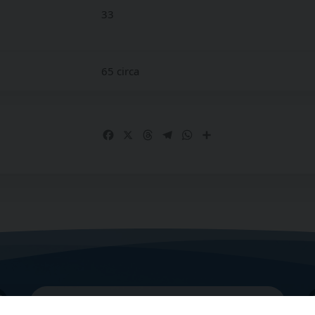
33
65 circa
Facebook
X
Threads
Telegram
WhatsApp
Share