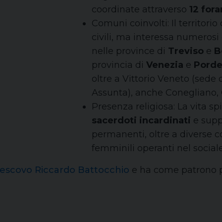
coordinate attraverso
12 fora
Comuni coinvolti: Il territori
civili, ma interessa numerosi
nelle province di
Treviso
e
B
provincia di
Venezia
e
Pord
oltre a Vittorio Veneto (sede 
Assunta), anche Conegliano, O
Presenza religiosa: La vita sp
sacerdoti incardinati
e supp
permanenti, oltre a diverse c
femminili operanti nel social
escovo Riccardo Battocchio
e ha come patrono 