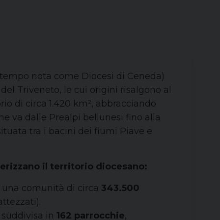
un tempo nota come Diocesi di Ceneda)
del Triveneto, le cui origini risalgono al
orio di circa 1.420 km², abbracciando
 va dalle Prealpi bellunesi fino alla
tuata tra i bacini dei fiumi Piave e
terizzano il territorio diocesano:
e una comunità di circa
343.500
ttezzati).
È suddivisa in
162 parrocchie
,