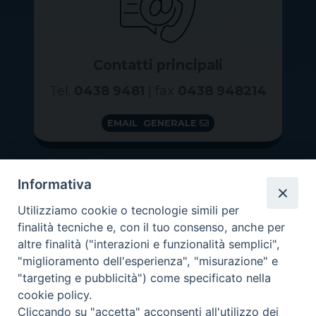
Contatti principali
Tel.
0438 9481
| fax
0438 948214
EMAIL GENERALE
Informativa
Utilizziamo cookie o tecnologie simili per
finalità tecniche e, con il tuo consenso, anche per
altre finalità ("interazioni e funzionalità semplici",
"miglioramento dell'esperienza", "misurazione" e
"targeting e pubblicità") come specificato nella
GRAZIE PER IL TUO AIUTO
cookie policy.
Insieme per la Diocesi
Cliccando su "accetta" acconsenti all'utilizzo dei