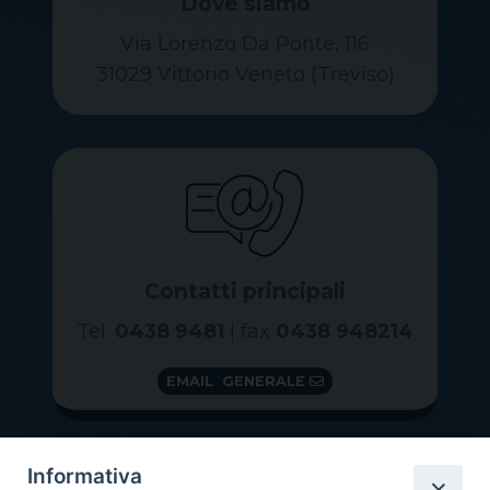
Dove siamo
Via Lorenzo Da Ponte, 116
31029 Vittorio Veneto (Treviso)
Contatti principali
Tel.
0438 9481
| fax
0438 948214
EMAIL GENERALE
Informativa