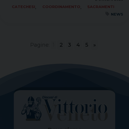
,
,
CATECHESI
COORDINAMENTO
SACRAMENTI
NEWS
Pagine:
1
2
3
4
5
»