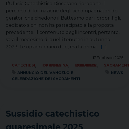
L’Ufficio Catechistico Diocesano ripropone il
percorso di formazione degli accompagnatori dei
genitori che chiedono il Battesimo per i propri figli,
dedicato a chi non ha partecipato alla proposta
precedente. Il contenuto degli incontri, pertanto,
sarà il medesimo di quelli tenutesi in autunno
2023. Le opzioni erano due, ma la prima…
[...]
17 Febbraio 2025
,
,
,
CATECHESI
FORANIA OPITERGINA
FORANIA QUARTIER DEL PIAVE
SACRAMENT
ANNUNCIO DEL VANGELO E
NEWS
CELEBRAZIONE DEI SACRAMENTI
Sussidio catechistico
quaresimale 2025