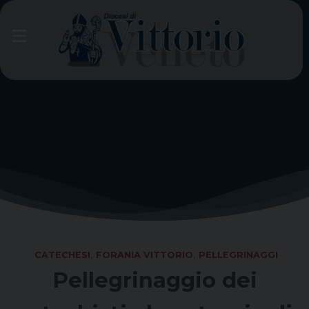
Skip
to
content
CATECHESI
,
FORANIA VITTORIO
,
PELLEGRINAGGI
Pellegrinaggio dei