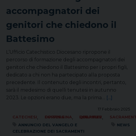
accompagnatori dei
genitori che chiedono il
Battesimo
L’Ufficio Catechistico Diocesano ripropone il
percorso di formazione degli accompagnatori dei
genitori che chiedono il Battesimo per i propri figli,
dedicato a chi non ha partecipato alla proposta
precedente. Il contenuto degli incontri, pertanto,
sarà il medesimo di quelli tenutesi in autunno
2023. Le opzioni erano due, ma la prima…
[...]
17 Febbraio 2025
,
,
,
CATECHESI
FORANIA OPITERGINA
FORANIA QUARTIER DEL PIAVE
SACRAMENT
ANNUNCIO DEL VANGELO E
NEWS
CELEBRAZIONE DEI SACRAMENTI