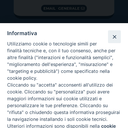
EMAIL GENERALE
Informativa
Utilizziamo cookie o tecnologie simili per
finalità tecniche e, con il tuo consenso, anche per
altre finalità ("interazioni e funzionalità semplici",
"miglioramento dell'esperienza", "misurazione" e
"targeting e pubblicità") come specificato nella
GRAZIE PER IL TUO AIUTO
cookie policy.
Insieme per la Diocesi
Cliccando su "accetta" acconsenti all'utilizzo dei
cookie. Cliccando su "personalizza" puoi avere
maggiori informazioni sui cookie utilizzati e
personalizzare le tue preferenze. Cliccando su
"rifiuta" o chiudendo questa informativa proseguirai
Copyright 2026 ©
Diocesi di Vittorio Veneto
-
Privacy
la navigazione installando i soli cookie tecnici.
Policy
Ulteriori informazioni sono disponibili nella
cookie
Preferenze Cookie