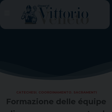
Skip
to
content
CATECHESI
,
COORDINAMENTO
,
SACRAMENTI
Formazione delle équipe