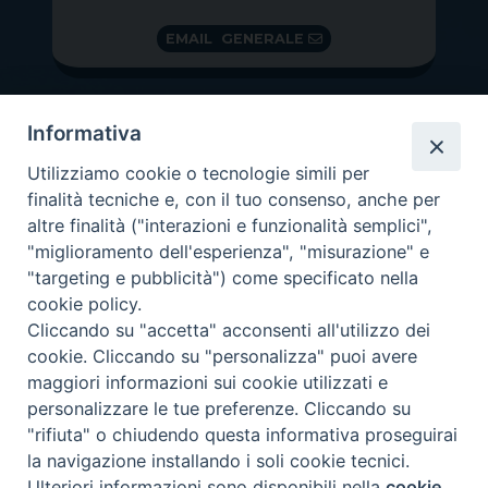
EMAIL GENERALE
Informativa
Utilizziamo cookie o tecnologie simili per
finalità tecniche e, con il tuo consenso, anche per
altre finalità ("interazioni e funzionalità semplici",
"miglioramento dell'esperienza", "misurazione" e
"targeting e pubblicità") come specificato nella
GRAZIE PER IL TUO AIUTO
cookie policy.
Insieme per la Diocesi
Cliccando su "accetta" acconsenti all'utilizzo dei
cookie. Cliccando su "personalizza" puoi avere
maggiori informazioni sui cookie utilizzati e
personalizzare le tue preferenze. Cliccando su
"rifiuta" o chiudendo questa informativa proseguirai
Copyright 2026 ©
Diocesi di Vittorio Veneto
-
Privacy
la navigazione installando i soli cookie tecnici.
Policy
Ulteriori informazioni sono disponibili nella
cookie
Preferenze Cookie