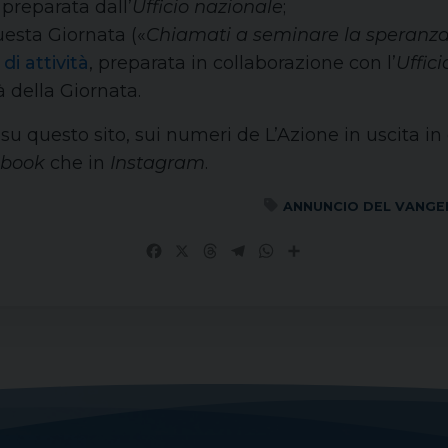
preparata dall’
Ufficio nazionale
;
esta Giornata («
Chiamati a seminare la speranza 
i attività
, preparata in collaborazione con l’
Uffici
 della Giornata.
 su questo sito, sui numeri de L’Azione in uscita 
ebook
che in
Instagram
.
ANNUNCIO DEL VANGE
Facebook
X
Threads
Telegram
WhatsApp
Share