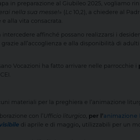
Papa in preparazione al Giubileo 2025, vogliamo ri
erai nella sua messe!
» (
Lc
10,2), a chiedere al Pad
e e alla vita consacrata.
ntercedere affinché possano realizzarsi i desideri d
grazie all’accoglienza e alla disponibilità di adult
ano Vocazioni ha fatto arrivare nelle parrocchie i
 CEI.
cuni materiali per la preghiera e l’animazione litur
aborazione con l’
Ufficio liturgico
,
per l’
animazione l
isibile
di aprile e di maggio
,
utilizzabili per un 