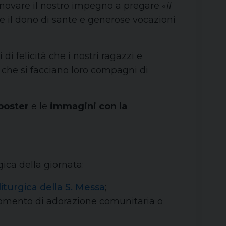
nnovare il nostro impegno a pregare «
il
re il dono di sante e generose vocazioni
i felicità che i nostri ragazzi e
i che si facciano loro compagni di
poster
e le
immagini con la
gica della giornata:
iturgica
della S. Messa
;
momento di adorazione comunitaria o