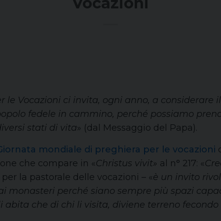
Vocazioni
le Vocazioni ci invita, ogni anno, a considerare i
o popolo fedele in cammino, perché possiamo pren
versi stati di vita
» (dal Messaggio del Papa).
iornata mondiale di preghiera per le vocazioni
c
sione che compare in «
Christus vivit»
al n° 217: «
Cre
 per la pastorale delle vocazioni – «
è un invito rivo
e, ai monasteri perché siano sempre più spazi capac
li abita che di chi li visita, diviene terreno fecond