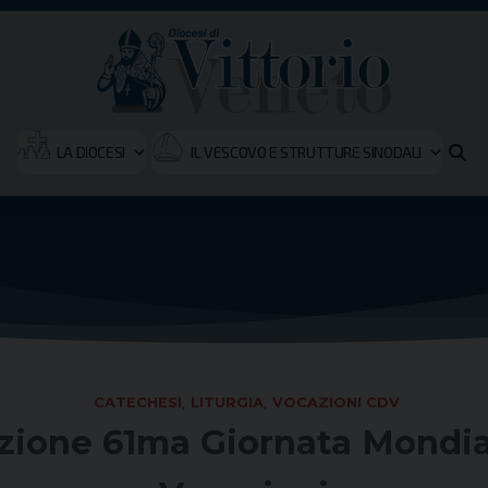
LA DIOCESI
IL VESCOVO E STRUTTURE SINODALI
CATECHESI
,
LITURGIA
,
VOCAZIONI CDV
zione 61ma Giornata Mondial