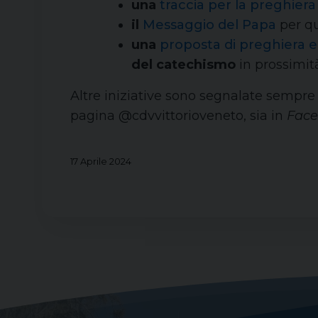
una
traccia per la preghiera
il
Messaggio del Papa
per qu
una
proposta di preghiera e d
del catechismo
in prossimità
Altre iniziative sono segnalate sempre
pagina @cdvvittorioveneto, sia in
Fac
17 Aprile 2024