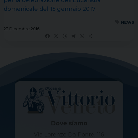
per la celebrazione dell’Eucaristia
domenicale del 15 gennaio 2017
.
NEWS
23 Dicembre 2016
Facebook
X
Threads
Telegram
WhatsApp
Share
Dove siamo
Via Lorenzo Da Ponte, 116