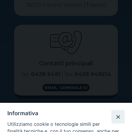
31029 Vittorio Veneto (Treviso)
Contatti principali
Tel.
0438 9481
| fax
0438 948214
EMAIL GENERALE
Informativa
Utilizziamo cookie o tecnologie simili per
finalità tecniche e, con il tuo consenso, anche per