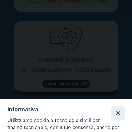
31029 Vittorio Veneto (Treviso)
Contatti principali
Tel.
0438 9481
| fax
0438 948214
EMAIL GENERALE
Informativa
Utilizziamo cookie o tecnologie simili per
finalità tecniche e, con il tuo consenso, anche per