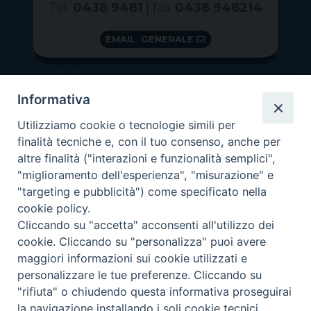
Tel.
0438 9481
| fax
0438 948214
EMAIL GENERALE
Informativa
Utilizziamo cookie o tecnologie simili per
finalità tecniche e, con il tuo consenso, anche per
altre finalità ("interazioni e funzionalità semplici",
"miglioramento dell'esperienza", "misurazione" e
"targeting e pubblicità") come specificato nella
GRAZIE PER IL TUO AIUTO
cookie policy.
Insieme per la Diocesi
Cliccando su "accetta" acconsenti all'utilizzo dei
cookie. Cliccando su "personalizza" puoi avere
maggiori informazioni sui cookie utilizzati e
personalizzare le tue preferenze. Cliccando su
"rifiuta" o chiudendo questa informativa proseguirai
Copyright 2026 ©
Diocesi di Vittorio Veneto
-
Privacy
la navigazione installando i soli cookie tecnici.