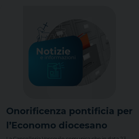
Onorificenza pontificia per
l’Economo diocesano
La Cancelleria Vescovile comunica che in data 23