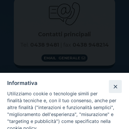
Contatti principali
Tel.
0438 9481
| fax
0438 948214
EMAIL GENERALE
Informativa
Utilizziamo cookie o tecnologie simili per
finalità tecniche e, con il tuo consenso, anche per
altre finalità ("interazioni e funzionalità semplici",
"miglioramento dell'esperienza", "misurazione" e
"targeting e pubblicità") come specificato nella
GRAZIE PER IL TUO AIUTO
cookie policy.